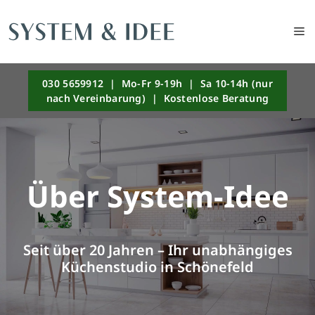
M
Zum
030 5659912 | Mo-Fr 9-19h | Sa 10-14h (nur
Inhalt
nach Vereinbarung) | Kostenlose Beratung
springen
Über System-Idee
Seit über 20 Jahren – Ihr unabhängiges
Küchenstudio in Schönefeld