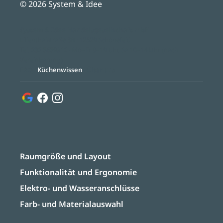
© 2026 System & Idee
System & Idee Handelsgesellschaft mbH
Lilienthalstraße 3B · 12529 Schönefeld
Tel.
030 5659912
· Mo–Fr 9–19 Uhr, Sa 10–14 Uhr (nach
Vereinbarung)
FAQ
·
Küchenwissen
·
Über uns
Raumgröße und Layout
Funktionalität und Ergonomie
Elektro- und Wasseranschlüsse
Farb- und Materialauswahl