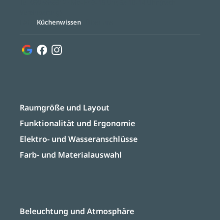
Tel.
030 5659912
· Mo–Fr 9–19 Uhr, Sa 10–14 Uhr (nach
Vereinbarung)
FAQ
·
Küchenwissen
·
Über uns
Raumgröße und Layout
Funktionalität und Ergonomie
Elektro- und Wasseranschlüsse
Farb- und Materialauswahl
Beleuchtung und Atmosphäre