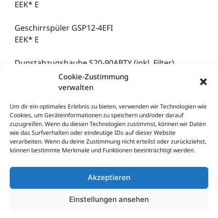
EEK* E
Geschirrspüler GSP12-4EFI
EEK* E
Dunstabzugshaube S20-90ABTY (inkl. Filter)
EEK* A
Cookie-Zustimmung
verwalten
Um dir ein optimales Erlebnis zu bieten, verwenden wir Technologien wie
Kontakt aufnehmen
Cookies, um Geräteinformationen zu speichern und/oder darauf
zuzugreifen. Wenn du diesen Technologien zustimmst, können wir Daten
wie das Surfverhalten oder eindeutige IDs auf dieser Website
verarbeiten. Wenn du deine Zustimmung nicht erteilst oder zurückziehst,
können bestimmte Merkmale und Funktionen beeinträchtigt werden.
*EEK = Energie-Effizienzklasse
** Alle Preise sind Endpreise, inklusive Mehrwertsteuer, inklusive Planung,
Geräte, Lieferung und Montage. Verkauf solange der Vorrat reicht. Für
Akzeptieren
Druckfehler übernehmen wir keine Haftung.
Alle Küchen, wenn nicht gesondert gekennzeichnet, sind ohne Mischbatterie,
Nischenverkleidung, Relingsysteme, Beleuchtung, Dekoration, Tisch und Stühle.
Einstellungen ansehen
Modell-, Farbabweichungen und Irrtümer vorbehalten.